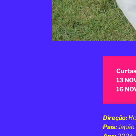
Curtas
13 NOV
16 NOV
Direção:
Ho
País:
Japão