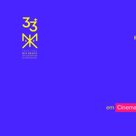
em
Cinem