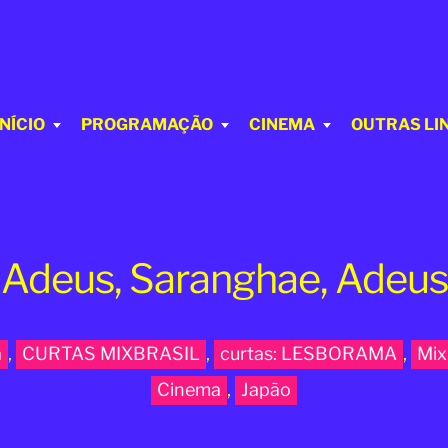
INÍCIO
PROGRAMAÇÃO
CINEMA
OUTRAS LI
Adeus, Saranghae, Adeus
a
,
CURTAS MIXBRASIL
,
curtas: LESBORAMA
,
Mix
Cinema
,
Japão