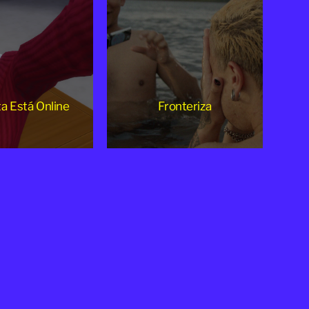
ta Está Online
Fronteriza