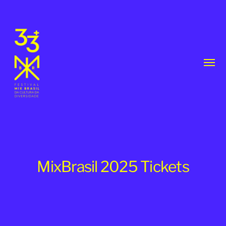
Toggl
menu
MixBrasil 2025 Tickets
33th
MixBrasil
Festival
|