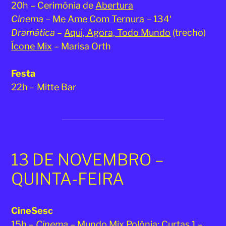
20h – Cerimônia de
Abertura
Cinema
–
Me Ame Com Ternura
– 134′
Dramática
–
Aqui, Agora, Todo Mundo
(trecho)
Ícone Mix
– Marisa Orth
Festa
22h – Mitte Bar
13 DE NOVEMBRO –
QUINTA-FEIRA
CineSesc
15h –
Cinema
–
Mundo Mix Polônia: Curtas 1
–