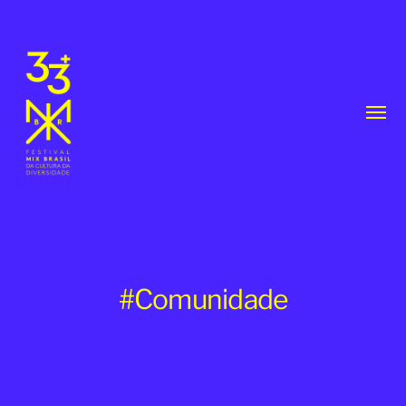
Toggl
menu
#Comunidade
33th
MixBrasil
Festival
|